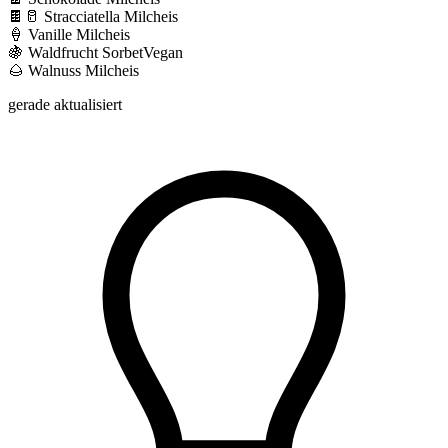
🍫🥛
Stracciatella
Milcheis
🍦
Vanille
Milcheis
🍇
Waldfrucht
Sorbet
Vegan
🌰
Walnuss
Milcheis
gerade aktualisiert