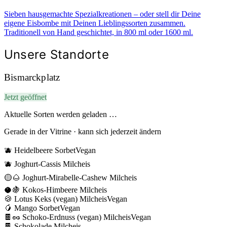
Sieben hausgemachte Spezialkreationen – oder stell dir Deine
eigene Eisbombe mit Deinen Lieblingssorten zusammen.
Traditionell von Hand geschichtet, in 800 ml oder 1600 ml.
Unsere Standorte
Bismarckplatz
Jetzt geöffnet
Aktuelle Sorten werden geladen …
Gerade in der Vitrine · kann sich jederzeit ändern
🫐
Heidelbeere
Sorbet
Vegan
🫐
Joghurt-Cassis
Milcheis
🟡🌰
Joghurt-Mirabelle-Cashew
Milcheis
🥥🍇
Kokos-Himbeere
Milcheis
🍪
Lotus Keks (vegan)
Milcheis
Vegan
🥭
Mango
Sorbet
Vegan
🍫🥜
Schoko-Erdnuss (vegan)
Milcheis
Vegan
🍫
Schokolade
Milcheis