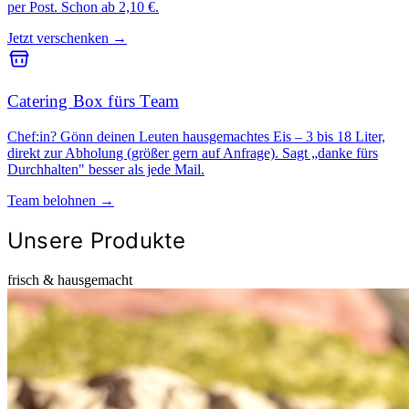
per Post. Schon ab 2,10 €.
Jetzt verschenken →
Catering Box fürs Team
Chef:in? Gönn deinen Leuten hausgemachtes Eis – 3 bis 18 Liter,
direkt zur Abholung (größer gern auf Anfrage). Sagt „danke fürs
Durchhalten" besser als jede Mail.
Team belohnen →
Unsere Produkte
frisch & hausgemacht