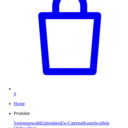
0
Home
Produkte
Sortenauswahl
Eisbomben
Eis-Catering
Kugerlwaffeln